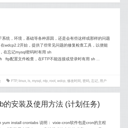
由于系统，环境，基础等各种原因，还是会有些这样或那样的问题
wdcp2.2开始，提供了些常见问题的修复检查工具，以便能
，在忘记mysql密码时有用 sh
ot_chg.sh ftp配置文件检查，在FTP不能连接或登录时有用 sh ...
论
0
FTP
,
linux
,
ls
,
mysql
,
ntp
,
root
,
wdcp
,
修改时间
,
密码
,
忘记
,
用户
ontab的安装及使用方法 (计划任务)
ron yum install crontabs 说明： vixie-cron软件包是cron的主程