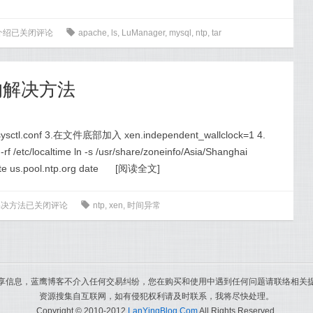
介绍
已关闭评论
0
apache
,
ls
,
LuManager
,
mysql
,
ntp
,
tar
常的解决方法
ctl.conf 3.在文件底部加入 xen.independent_wallclock=1 4.
c/localtime ln -s /usr/share/zoneinfo/Asia/Shanghai
ate us.pool.ntp.org date
[
阅读全文
]
解决方法
已关闭评论
0
ntp
,
xen
,
时间异常
享信息，蓝鹰博客不介入任何交易纠纷，您在购买和使用中遇到任何问题请联络相关
资源搜集自互联网，如有侵犯权利请及时联系，我将尽快处理。
Copyright © 2010-2012
LanYingBlog.Com
All Rights Reserved.