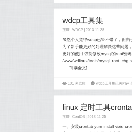
wdcp工具集
蓝鹰 |
WDCP
| 2013-11-28
虽然个人觉得wdcp已经不错了，但
为了新手能更好的处理解决这些问题，在
更好的使用 强制修改mysql的root密码
/www/wdlinux/tools/mysql_ro
[
阅读全文
]
ė
131
浏览数
6
wdcp工具集
已关闭评
linux 定时工具cr
蓝鹰 |
CentOS
| 2013-11-25
一、安装crontab yum install vixie-c