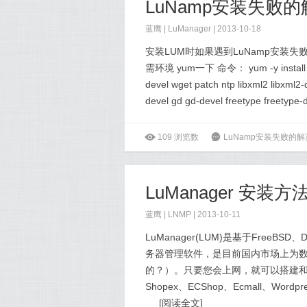
LuNamp安装失败
蓝鹰 |
LuManager
| 2013-10-18
安装LUM时如果遇到LuNamp安装失败
需环境 yum一下 命令： yum -y install gcc 
devel wget patch ntp libxml2 libxml2-d
devel gd gd-devel freetype freetype-d
ė
109
浏览数
6
LuNamp安装失败的
LuManager 安装
蓝鹰 |
LNMP
| 2013-10-11
LuManager(LUM)是基于FreeBSD、D
务器管理软件，是目前国内市场上为数不
的？）。只要您会上网，就可以搭建和管理Li
Shopex、ECShop、Ecmall、Wordp
[
阅读全文
]