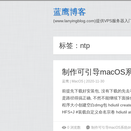
蓝鹰博客
(www.lanyingblog.com)提供VPS服
标签：
ntp
制作可引导macOS系
蓝鹰 |
MacOS
| 2020-11-30
前提先下载好安装包, 没有下载的先去
是路径得搞正确, 不然不能继续下面操作 打
程序大小创建空白dmg包 hdiutil create -o 
HFS+J #装载自定义命名宗卷 hdiutil atta
ė
0
浏览数
6
制作可引导macOS系统dm