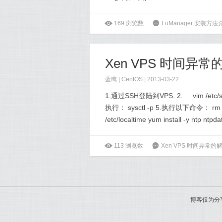
ė
169
浏览数
6
LuManager 安装方法
Xen VPS 时间异
蓝鹰 |
CentOS
| 2013-03-22
1.通过SSH登陆到VPS. 2. vim /etc/sys
执行： sysctl -p 5.执行以下命令： rm -rf /et
/etc/localtime yum install -y ntp ntpd
ė
113
浏览数
6
Xen VPS 时间异常的
博客仅为分