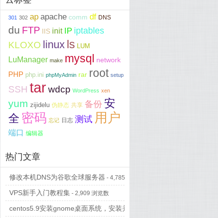
ap
apache
df
comm
DNS
301
302
du
FTP
iptables
IP
init
IIS
ls
linux
KLOXO
LUM
mysql
LuManager
network
make
root
PHP
php.ini
rar
phpMyAdmin
setup
tar
SSH
wdcp
WordPress
xen
安
yum
备份
zijidelu
伪静态
共享
用户
密码
全
测试
日志
忘记
端口
编辑器
热门文章
修改本机DNS为谷歌全球服务器
- 4,785 浏览数
VPS新手入门教程集
- 2,909 浏览数
centos5.9安装gnome桌面系统，安装并配置vncserver...
- 697 浏览数