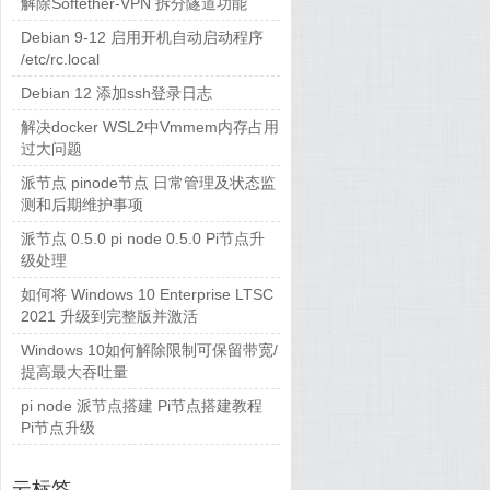
解除Softether-VPN 拆分隧道功能
Debian 9-12 启用开机自动启动程序
/etc/rc.local
Debian 12 添加ssh登录日志
yum
,
用户
,
计划任务
解决docker WSL2中Vmmem内存占用
过大问题
派节点 pinode节点 日常管理及状态监
测和后期维护事项
派节点 0.5.0 pi node 0.5.0 Pi节点升
级处理
如何将 Windows 10 Enterprise LTSC
2021 升级到完整版并激活
Windows 10如何解除限制可保留带宽/
提高最大吞吐量
pi node 派节点搭建 Pi节点搭建教程
Pi节点升级
云标签