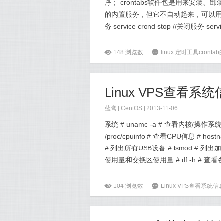
序； crontabs软件包是用来安装、卸装
的内置服务，但它不自动起来，可以用以下的方
务 service crond stop //关闭服务 servi
ė
148
浏览数
6
linux 定时工具cron
Linux VPS查看
蓝鹰 |
CentOS
| 2013-11-06
系统 # uname -a # 查看内核/操作系统/C
/proc/cpuinfo # 查看CPU信息 # host
# 列出所有USB设备 # lsmod # 列出
使用量和交换区使用量 # df -h # 查看
ė
104
浏览数
6
Linux VPS查看系统