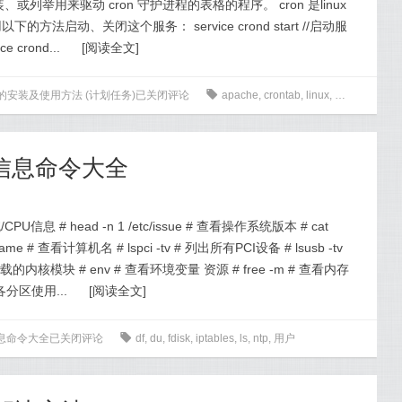
、或列举用来驱动 cron 守护进程的表格的程序。 cron 是linux
法启动、关闭这个服务： service crond start //启动服
ce crond...
[
阅读全文
]
tab的安装及使用方法 (计划任务)
已关闭评论
0
apache
,
crontab
,
linux
,
ntp
,
root
,
tar
,
系统信息命令大全
PU信息 # head -n 1 /etc/issue # 查看操作系统版本 # cat
name # 查看计算机名 # lspci -tv # 列出所有PCI设备 # lsusb -tv
加载的内核模块 # env # 查看环境变量 资源 # free -m # 查看内存
各分区使用...
[
阅读全文
]
信息命令大全
已关闭评论
0
df
,
du
,
fdisk
,
iptables
,
ls
,
ntp
,
用户