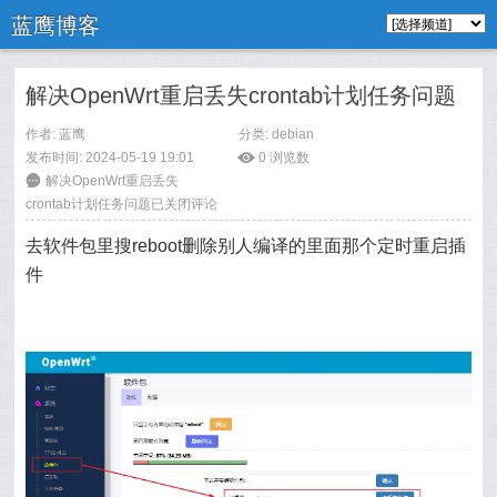
蓝鹰博客
解决OpenWrt重启丢失crontab计划任务问题
作者: 蓝鹰
分类:
debian
发布时间: 2024-05-19 19:01
ė
0
浏览数
6
解决OpenWrt重启丢失
crontab计划任务问题
已关闭评论
去软件包里搜reboot删除别人编译的里面那个定时重启插
件