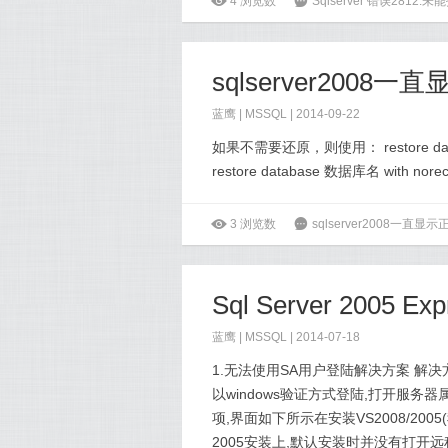
ė
4
浏览数
6
Sqlserver 错误2812
sqlserver2008
蓝鹰 |
MSSQL
| 2014-09-22
如果不需要还原，则使用： restore da
restore database 数据库名 with nore
ė
3
浏览数
6
sqlserver2008一直显
Sql Server 200
蓝鹰 |
MSSQL
| 2014-07-18
1.无法使用SA用户登陆解决方案 解决方法如下,打Mi
以windows验证方式登陆,打开服务器
项,界面如下所示在安装VS2008/2005(
2005安装上,默认安装时并没有打开远程