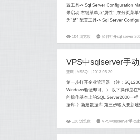
置工具-> Sql Server Configurat
果启动,右键菜单点”属性” ,在分页菜单中选”I
为”是” 配置工具-> Sql Server Configura
ė
104
浏览数
6
如何打开sql server 2
VPS中sqlserve
蓝鹰 |
MSSQL
| 2013-05-20
第一步打开企业管理器 （注：SQL2005/20
Windows验证即可。） 以下操作是在SQL 
的操作基本上的SQL Server2000一样
据库-》新建数据库 第三步输入要新建
ė
126
浏览数
6
VPS中sqlserver手