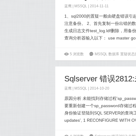
蓝鹰 |
MSSQL
| 2014-11-11
1、sql2000的置疑一般由硬盘错
注意备份。 2、首先复制一份出错的数据
生成日志文件test_log.ldf删除，用
查询分析器输入以下： use master go sp_c
ė
5
浏览数
6
MSSQL 数据库 置疑状
Sqlserver 错误2
蓝鹰 |
MSSQL
| 2014-10-20
原因分析 未能找到存储过程’sp_passwo
要重新创建一个sp_password存储过程
身份验证登陆到SQL SERVER的查询工具。 
updates', 1 RECONFIGURE WITH OV