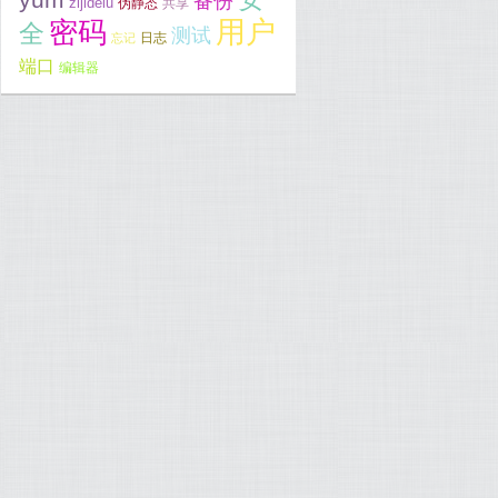
备份
zijidelu
伪静态
共享
用户
密码
全
测试
日志
忘记
端口
编辑器