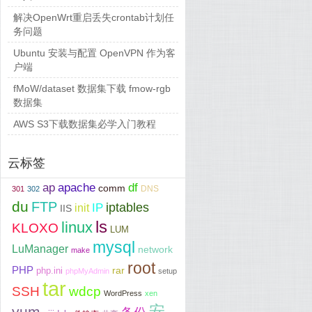
解决OpenWrt重启丢失crontab计划任
务问题
Ubuntu 安装与配置 OpenVPN 作为客
户端
fMoW/dataset 数据集下载 fmow-rgb
数据集
AWS S3下载数据集必学入门教程
云标签
ap
apache
df
comm
DNS
301
302
du
FTP
iptables
IP
init
IIS
ls
linux
KLOXO
LUM
mysql
LuManager
network
make
root
PHP
php.ini
rar
phpMyAdmin
setup
tar
SSH
wdcp
WordPress
xen
安
yum