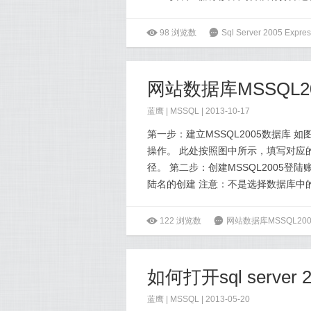
ė
98
浏览数
6
Sql Server 2005 
网站数据库MSSQL
蓝鹰 |
MSSQL
| 2013-10-17
第一步：建立MSSQL2005数据库
操作。 此处按照图中所示，填写对应
径。 第二步：创建MSSQL2005
陆名的创建 注意：不是选择数据库中的
ė
122
浏览数
6
网站数据库MSSQL2
如何打开sql server 
蓝鹰 |
MSSQL
| 2013-05-20