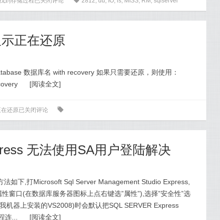
:未能找到存储过程
已关闭评论
0
2812
,
du
,
IO
,
ls
,
MISS
,
RM
,
sqlserver
一直显示正在还原
tabase 数据库名 with recovery 如果只需要还原，则使用：
covery
[
阅读全文
]
示正在还原
已关闭评论
0
5 Express 无法使用SA用户登陆解决
crosoft Sql Server Management Studio Express,
属性窗口(在数据库服务器图标上点右键选”属性”),选择”安全性”选
我机器上安装的VS2008)时会默认把SQL SERVER Express
连...
[
阅读全文
]