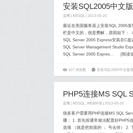
安装SQL2005中
蓝鹰 |
MSSQL
| 2013-05-20
最近在美国服务器上安装SQL 2005
栏是中文的，很是费解，原因如下： 在安装SQ
SQL Server 2005 Express
SQL Server Management St
SQL Server 2005 Expres...
[
阅读
ė
107
浏览数
6
安装SQL2005中文
PHP5连接MS SQL Se
蓝鹰 |
MSSQL
,
WEB环境
| 2013-05-20
很多客户需要用PHP连接MS SQL Serv
骤： 1. 首先按通常做法配置好PHP5连接MS SQ
选项 （就是把前面的 ； 号去掉） 2. 下载正确