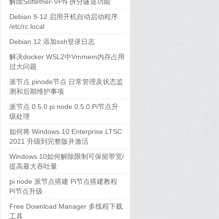
解除Softether-VPN 拆分隧道功能
Debian 9-12 启用开机自动启动程序
/etc/rc.local
Debian 12 添加ssh登录日志
解决docker WSL2中Vmmem内存占用
过大问题
派节点 pinode节点 日常管理及状态监
测和后期维护事项
派节点 0.5.0 pi node 0.5.0 Pi节点升
级处理
如何将 Windows 10 Enterprise LTSC
2021 升级到完整版并激活
Windows 10如何解除限制可保留带宽/
提高最大吞吐量
pi node 派节点搭建 Pi节点搭建教程
Pi节点升级
Free Download Manager 多线程下载
工具