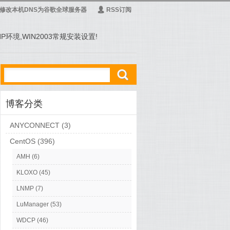
修改本机DNS为谷歌全球服务器
Ą
RSS订阅
PHP环境,WIN2003常规安装设置!
ő
博客分类
ANYCONNECT
(3)
CentOS
(396)
AMH
(6)
KLOXO
(45)
setup
,
安全
LNMP
(7)
LuManager
(53)
WDCP
(46)