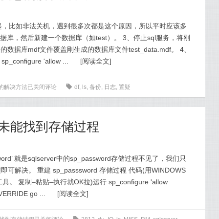
误引起，比如非法关机，遇到很多次都是这个原因，所以平时应该多
库，然后新建一个数据库（如test）。 3、停止sql服务，将刚
备份的数据库mdf文件覆盖刚生成的数据库文件test_data.mdf。 4、
onfigure 'allow ...
[
阅读全文
]
态的解决方法
已关闭评论
0
df
,
ls
,
备份
,
日志
,
置疑
812:未能找到存储过程
rd’ 就是sqlserver中的sp_password存储过程不见了，我们只
即可解决。 重建 sp_passsword 存储过程 代码(用WINDOWS
复制–粘贴–执行就OK拉)运行 sp_configure 'allow
ERRIDE go ...
[
阅读全文
]