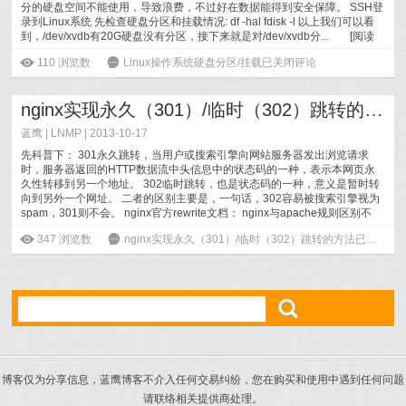
分的硬盘空间不能使用，导致浪费，不过好在数据能得到安全保障。 SSH登
录到Linux系统 先检查硬盘分区和挂载情况: df -hal fdisk -l 以上我们可以看
到，/dev/xvdb有20G硬盘没有分区，接下来就是对/dev/xvdb分...
[
阅读
全文
]
ė
110
浏览数
6
Linux操作系统硬盘分区/挂载
已关闭评论
nginx实现永久（301）/临时（302）跳转的方法
蓝鹰 |
LNMP
| 2013-10-17
先科普下： 301永久跳转，当用户或搜索引擎向网站服务器发出浏览请求
时，服务器返回的HTTP数据流中头信息中的状态码的一种，表示本网页永
久性转移到另一个地址。 302临时跳转，也是状态码的一种，意义是暂时转
向到另外一个网址。 二者的区别主要是，一句话，302容易被搜索引擎视为
spam，301则不会。 nginx官方rewrite文档： nginx与apache规则区别不
大...
[
阅读全文
]
ė
347
浏览数
6
nginx实现永久（301）/临时（302）跳转的方法
已关闭评论
ő
博客仅为分享信息，蓝鹰博客不介入任何交易纠纷，您在购买和使用中遇到任何问题
请联络相关提供商处理。