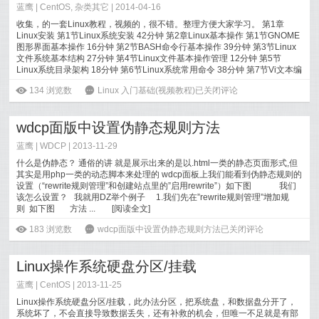
蓝鹰 |
CentOS
,
杂类其它
| 2014-04-16
收集，的一套Linux教程，视频的，很不错。整理方便大家学习。 第1章
Linux安装 第1节Linux系统安装 42分钟 第2章Linux基本操作 第1节GNOME
图形界面基本操作 16分钟 第2节BASH命令行基本操作 39分钟 第3节Linux
文件系统基本结构 27分钟 第4节Linux文件基本操作管理 12分钟 第5节
Linux系统目录架构 18分钟 第6节Linux系统常用命令 38分钟 第7节Vi文本编
辑...
[
阅读全文
]
ė
134
浏览数
6
Linux 入门基础(视频教程)
已关闭评论
wdcp面版中设置伪静态规则方法
蓝鹰 |
WDCP
| 2013-11-29
什么是伪静态？ 通俗的讲 就是展示出来的是以.html一类的静态页面形式,但
其实是用php一类的动态脚本来处理的 wdcp面板上我们能看到伪静态规则的
设置（“rewrite规则管理”和创建站点里的”启用rewrite”）如下图 我们
该怎么设置？ 我就用DZ举个例子 1.我们先在”rewrite规则管理”增加规
则 如下图 方法 ...
[
阅读全文
]
ė
183
浏览数
6
wdcp面版中设置伪静态规则方法
已关闭评论
Linux操作系统硬盘分区/挂载
蓝鹰 |
CentOS
| 2013-11-25
Linux操作系统硬盘分区/挂载，此办法分区，把系统盘，和数据盘分开了，
系统坏了，不会直接导致数据丢失，还有补救的机会，但唯一不足就是有部