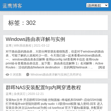
蓝鹰博客
标签：
302
Windows路由表详解与实例
蓝鹰 |
WIN系统教程
| 2021-03-12
对于路由器的路由表，大部分网管朋友都很熟悉，但是对于windows的路由
表，可能了解的人就相对少一些。今天我们就一起来看看windows路由表。
一、 windows路由表条目解释 使用ipconfig /all查看网卡信息 使用route
print命令查看路由表信息，如下图： 路由表信息解释 1）名词解释：Active
Routes：活动的路由Network destination ：目的网段Netmask：...
[
阅读
全文
]
ė
0
浏览数
6
Windows路由表详解与实例
已关闭评论
群晖NAS安装配置frp内网穿透教程
蓝鹰 |
杂类其它
| 2020-12-21
安装frpc文件 开启群晖SSH功能 控制面板–终端机和SNMP–启动SSH功能
打开终端并ssh登陆到群晖 putty sudo -i //获得root权限 输入密码-回车 进入
安装目录(本文以/usr/local/为例) cd /usr/local 官方下载frp最新版, 并配置好