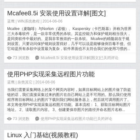
Mcafee8.5i 安装使用设置详解[图文]
蓝鹰 |
WIN系统教程
| 2014-06-06
Mcafee（麦咖啡）与Norton（诺顿）、Kaspersky（卡巴斯基）并称为世界
三大杀毒软件，是一款非常优秀的杀软。其监控能力和保护规则相当强大，
是同类软件中最好的。是我非常推崇的一款杀软。 Mcafee的精髓就在于规
则设置。只要访问保护规则设置得好，几乎可以说是能够做倒百毒不侵。但
它却是所有杀软中设置最为复杂，软件界面也不太符合我们的使用习惯的...
[
阅读全文
]
ė
73
浏览数
6
Mcafee8.5i 安装使用设置详解[图文]
已关闭评论
使用PHP实现采集远程图片功能
蓝鹰 |
杂类其它
| 2014-06-06
当我们需要采集网络上的某个网页内容时，如果目标网站上的图片做了防盗
链的话，我们直接采集过来的图片在自己网站上是不可用的。那么我们使用
程序将目标网站上的图片下载到我们网站服务器上，然后就可调用图片了。
本文将使用PHP实现采集远程图片功能。基本流程： 1、获取目标网站图片
地址。 2、读取图片内容。 3、创建要保存图片的路径并命名图片名称...
[
阅读全文
]
ė
73
浏览数
6
使用PHP实现采集远程图片功能
已关闭评论
Linux 入门基础(视频教程)