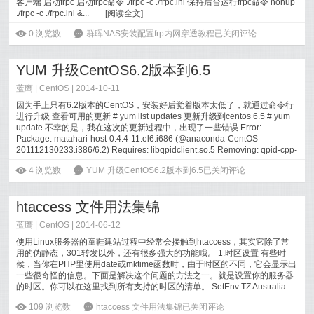
客户端 启动frpc 启动frpc命令 ./frpc -c ./frpc.ini 保持后台运行frpc命令 nohup
./frpc -c ./frpc.ini &...
[
阅读全文
]
ė
0
浏览数
6
群晖NAS安装配置frp内网穿透教程
已关闭评论
YUM 升级CentOS6.2版本到6.5
蓝鹰 |
CentOS
| 2014-10-11
因为手上只有6.2版本的CentOS，安装好后觉着版本太低了，就通过命令行
进行升级 查看可用的更新 # yum list updates 更新升级到centos 6.5 # yum
update 不幸的是，我在这次的更新过程中，出现了一些错误 Error:
Package: matahari-host-0.4.4-11.el6.i686 (@anaconda-CentOS-
201112130233.i386/6.2) Requires: libqpidclient.so.5 Removing: qpid-cpp-
c...
[
阅读全文
]
ė
4
浏览数
6
YUM 升级CentOS6.2版本到6.5
已关闭评论
htaccess 文件用法集锦
蓝鹰 |
CentOS
| 2014-06-12
使用Linux服务器的童鞋建站过程中经常会接触到htaccess，其实它除了常
用的伪静态，301转发以外，还有很多强大的功能哦。 1.时区设置 有些时
候，当你在PHP里使用date或mktime函数时，由于时区的不同，它会显示出
一些很奇怪的信息。下面是解决这个问题的方法之一。就是设置你的服务器
的时区。你可以在这里找到所有支持的时区的清单。 SetEnv TZ Australia...
[
阅读全文
]
ė
109
浏览数
6
htaccess 文件用法集锦
已关闭评论