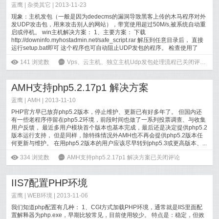
蓝鹰 |
杂类其它
| 2013-11-23
现象：主机发包（一般是因为dedecms的漏洞导致黑客上传的木马程序对外
发UDP攻击包，用来攻击别人的网站），带宽使用超过50M/s,被系统自动重
启或停机。 win主机解决方案： 1、主要方案： 下载
http://downinfo.myhostadmin.net/safe_script.rar 解压到任意目录后， 直接
运行setup.bat即可 这个程序也可自动阻止UDP发包的程序。 检查使用了
DEDECMS的站点...
[
阅读全文
]
ė
141
浏览数
6
Vps、云主机、独立主机Udp发包处理流程
已关闭评论
AMH支持php5.2.17p1 解决方案
蓝鹰 |
AMH
| 2013-11-10
PHP官方早已放弃php5.2版本，停止维护、更新已有好多年了。 但国内还
有一些老程序停留在php5.2环境，前段时间也做了一系列投票调查、与收集
用户反馈， 最近多用户模块首个版本也基本完成，最后还是决定提供php5.2
版本运行支持， 但是同样，除特殊情况外AMH也不再会提供php5.2版本任
何更新与维护。 在用php5.2版本的用户应该尽早转到php5.3或更高版本、...
[
阅读全文
]
ė
334
浏览数
6
AMH支持php5.2.17p1 解决方案
已关闭评论
IIS7配置PHP环境
蓝鹰 |
WEB环境
| 2013-11-06
我们知道php配置有几种： 1、CGI方式加载PHP环境，通常就是IIS里面配
置解释器为php.exe，早期比较常见，目前使用较少。 特点是：稳定，但效