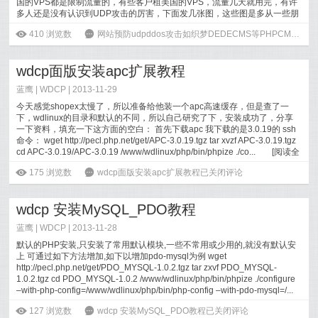
国的VPS都是限制流量的，有些客户租美国的VPS，流量几天就用完，有许
多人还是没有认识到UDP攻击的厉害，下面发几张图，这些图是多从一些朋
友的VPS...
[
阅读全文
]
ė
410
浏览数
6
网站预防udpddos攻击如织梦DEDECMS等PHPCMS
已关
wdcp面版安装apc扩展教程
蓝鹰 |
WDCP
| 2013-11-29
今天感觉shopex太慢了，所以准备给他装一个apc高速缓存，但是查了一
下，wdlinux的目录和默认的不同，所以自己研究了下，安装成功了，分享
一下资料，填充一下这方面的空白： 首先下载apc 我下载的是3.0.19的 ssh
命令： wget http://pecl.php.net/get/APC-3.0.19.tgz tar xvzf APC-3.0.19.tgz
cd APC-3.0.19/APC-3.0.19 /www/wdlinux/php/bin/phpize ./co...
[
阅读全
文
]
ė
175
浏览数
6
wdcp面版安装apc扩展教程
已关闭评论
wdcp 安装MySQL_PDO教程
蓝鹰 |
WDCP
| 2013-11-28
默认的PHP安装,只安装了常用默认模块,一些不常用或少用的,就没有默认安
上 可通过如下方法增加,如下以增加pdo-mysql为例 wget
http://pecl.php.net/get/PDO_MYSQL-1.0.2.tgz tar zxvf PDO_MYSQL-
1.0.2.tgz cd PDO_MYSQL-1.0.2 /www/wdlinux/php/bin/phpize ./configure
–with-php-config=/www/wdlinux/php/bin/php-config –with-pdo-mysql=/...
[
阅读全文
]
ė
127
浏览数
6
wdcp 安装MySQL_PDO教程
已关闭评论