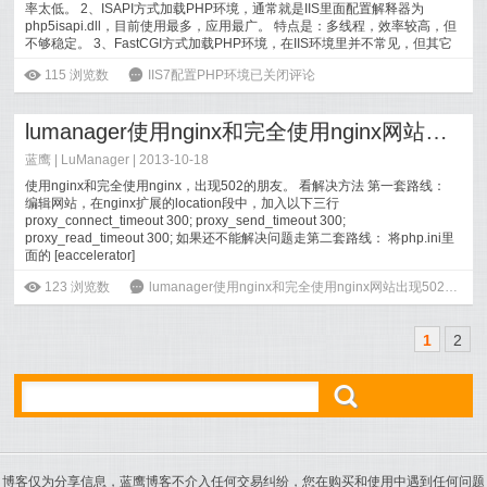
率太低。 2、ISAPI方式加载PHP环境，通常就是IIS里面配置解释器为
php5isapi.dll，目前使用最多，应用最广。 特点是：多线程，效率较高，但
不够稳定。 3、FastCGI方式加载PHP环境，在IIS环境里并不常见，但其它
系...
[
阅读全文
]
ė
115
浏览数
6
IIS7配置PHP环境
已关闭评论
lumanager使用nginx和完全使用nginx网站出现502的解决方法
蓝鹰 |
LuManager
| 2013-10-18
使用nginx和完全使用nginx，出现502的朋友。 看解决方法 第一套路线：
编辑网站，在nginx扩展的location段中，加入以下三行
proxy_connect_timeout 300; proxy_send_timeout 300;
proxy_read_timeout 300; 如果还不能解决问题走第二套路线： 将php.ini里
面的 [eaccelerator]
;zend_extension="/usr/local/php_fcgi/lib/php/extensions/no-d...
[
阅读全
ė
123
浏览数
6
lumanager使用nginx和完全使用nginx网站出现502的解决方法
文
]
1
2
ő
博客仅为分享信息，蓝鹰博客不介入任何交易纠纷，您在购买和使用中遇到任何问题