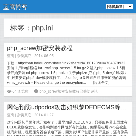
蓝鹰博客
标签：
php.ini
php_screw加密安装教程
蓝鹰 |
杂类其它
| 2014-06-05
下载：http://pan.baidu.com/share/link?shareid=180128&uk=704879932
安装 1.用tar解压缩 tar -zxvf php_screw-1.5.tar.gz 2.进入php_screw-1.5目
录开始安装 cd php_screw-1.5 phpize 关于phpize ,它在php5-dev扩展模块
中 只要安装php5-dev模块就行了。 ./confiugre 3.设置自己用来加密的密码
vi my_screw.h – Please change the encryption...
[
阅读全文
]
ė
64
浏览数
6
php_screw加密安装教程
已关闭评论
网站预防udpddos攻击如织梦DEDECMS等PHPCMS
蓝鹰 |
杂类其它
| 2014-01-27
这个问题从早两年就开始有了，最早期是DEDECMS，只要服务器上面放有
DEDE就拼命发包，会影响到整个网段所有的主机，如果是租用VPS会被主
机商封机，租用服务器会被迫下架，因为发UDP包是非常严重的，还有像美