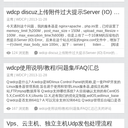
wdcp discuz上传附件过大提示Server (IO) Error的解决方法
蓝鹰 |
WDCP
| 2013-11-28
今天遇到这个问题，我的服务器是 nginx+apache，php.ini里，已经设置了
memory_limit 为200M，post_max_size = 150M，upload_max_filesize =
100M，max_execution_time为600秒，但是上传了一个10来M的压缩包仍
然提示Server (IO) Error。后来在这个站点对应的nginx.conf文件中，增加了
一行client_max_body_size 100m;，如下： server { listen ...
[
阅读
全文
]
ė
124
浏览数
6
wdcp discuz上传附件过大提示Server (IO) Error的解决方法
wdcp使用说明/教程/问题集/FAQ汇总
蓝鹰 |
WDCP
| 2013-11-28
Q:wdcp是什么? A:wdcp是WDlinux Control Panel的简称,是一套PHP开发的
Linux服务器管理系统.旨在易于使用和管理Linux服务器,虚拟主机/网
站,FTP,mysql数据库等 Q:wdcp支持哪些系统? A:目前确认支持的有CentOS
5.X,CentOS 6.X,Ubuntu 11.X,还有我们的优化定制版,wdOS,wdlinux_base
Q:wdcp是否支持64位? A:可以完全支持32和64位 Q:wdcp管理后台端口是否
可以...
[
阅读全文
]
ė
167
浏览数
6
wdcp使用说明/教程/问题集/FAQ汇总
已关闭评论
Vps、云主机、独立主机Udp发包处理流程