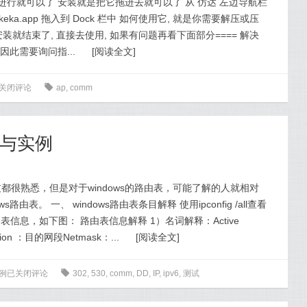
进行就可以了 安装就是把它拖进去就可以了 从 仿达 左边导航栏
 keka.app 拖入到 Dock 栏中 如何使用它, 就是你需要解压或压
安装就结束了, 直接去使用, 如果有问题再看下面部分==== 解决
因此需要询问指...
[
阅读全文
]
关闭评论
0
ap
,
comm
解与实例
很熟悉，但是对于windows的路由表，可能了解的人就相对
表。 一、 windows路由表条目解释 使用ipconfig /all查看
看路由表信息，如下图： 路由表信息解释 1）名词解释：Active
tion ：目的网段Netmask：...
[
阅读全文
]
实例
已关闭评论
0
302
,
530
,
comm
,
DD
,
IP
,
ipv6
,
测试