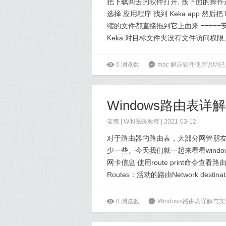
把下载回去的软件打开, 按下面的操作
选择 应用程序 找到 Keka.app 然后把
缩的文件都直接拖到它上面来 =====
Keka 对目标文件夹没有文件访问权限,
ė
0
浏览数
6
mac 解压软件使用说明
已
Windows路由表详
蓝鹰 |
WIN系统教程
| 2021-03-12
对于路由器的路由表，大部分网管朋友都
少一些。今天我们就一起来看看windows路由
网卡信息 使用route print命令查
Routes：活动的路由Network destina
ė
0
浏览数
6
Windows路由表详解与