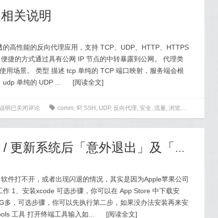
及相关说明
穿透的高性能的反向代理应用，支持 TCP、UDP、HTTP、HTTPS
捷的方式通过具有公网 IP 节点的中转暴露到公网。 代理类
使用场景。 类型 描述 tcp 单纯的 TCP 端口映射，服务端会根
 单纯的 UDP ...
[
阅读全文
]
关说明
已关闭评论
0
comm
,
IP
,
SSH
,
UDP
,
反向代理
,
安全
,
流量
,
浏览器
,
用户
,
端口
macOS 10.15.4 系统 / 更新系统后「意外退出」及「崩溃闪退」问题修复方法
软件打不开，或者出现闪退的情况，其实是因为Apple苹果公司
1、安装xcode 可选步骤，你可以在 App Store 中下载安
，8G多，可选步骤，你可以先执行第二步，如果没办法安装再来安
Tools 工具 打开终端工具输入如...
[
阅读全文
]