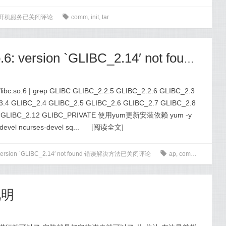
rp开机服务
已关闭评论
0
comm
,
init
,
tar
centos6 /lib64/libc.so.6: version `GLIBC_2.14′ not found 错误解决方法
bc.so.6 | grep GLIBC GLIBC_2.2.5 GLIBC_2.2.6 GLIBC_2.3
3.4 GLIBC_2.4 GLIBC_2.5 GLIBC_2.6 GLIBC_2.7 GLIBC_2.8
.11 GLIBC_2.12 GLIBC_PRIVATE 使用yum更新安装依赖 yum -y
-devel ncurses-devel sq...
[
阅读全文
]
.6: version `GLIBC_2.14′ not found 错误解决方法
已关闭评论
0
ap
,
comm
,
ls
,
make
,
说明