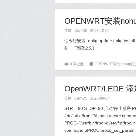
OPENWRT安装noh
蓝鹰 |
CentOS
| 2023-12-05
命令行安装: opkg update opkg install 
&
[
阅读全文
]
ė
0
浏览数
6
OPENWRT安装nohup
已
OpenWRT/LEDE 
蓝鹰 |
CentOS
| 2023-09-04
STRT=90 STOP=90 启动/停止顺
/etc/init.d/frpc #!/bin/sh /etc/r
PROC="/usr/bin/frpc -c /etc/frp/frpc.
command $PROC procd_set_param res