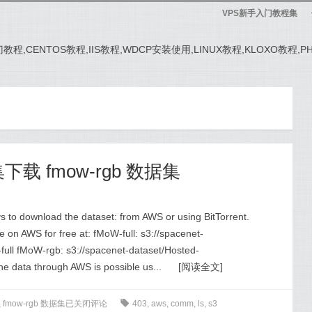
VPS新手入门教程集
务器入门教程,CENTOS教程,IIS教程,WDCP安装使用,LINUX教程,KLOXO教程,
据集下载 fmow-rgb 数据集
 to download the dataset: from AWS or using BitTorrent.
on AWS for free at: fMoW-full: s3://spacenet-
ull fMoW-rgb: s3://spacenet-dataset/Hosted-
e data through AWS is possible us...
[
阅读全文
]
 fmow-rgb 数据集
已关闭评论
0
403
,
aws
,
comm
,
ls
,
s3