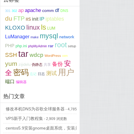
ap
apache
df
comm
DNS
301
302
du
FTP
iptables
IP
init
IIS
ls
linux
KLOXO
LUM
mysql
LuManager
network
make
root
PHP
php.ini
rar
phpMyAdmin
setup
tar
SSH
wdcp
WordPress
xen
安
yum
备份
zijidelu
伪静态
共享
用户
密码
全
测试
日志
忘记
端口
编辑器
热门文章
修改本机DNS为谷歌全球服务器
- 4,785 浏览数
VPS新手入门教程集
- 2,909 浏览数
centos5.9安装gnome桌面系统，安装并配置vncserver...
- 697 浏览数