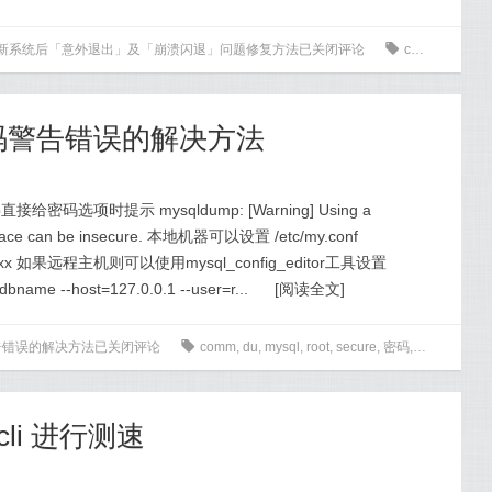
系统 / 更新系统后「意外退出」及「崩溃闪退」问题修复方法
已关闭评论
0
comm
,
IP
,
ls
示密码警告错误的解决方法
直接给密码选项时提示 mysqldump: [Warning] Using a
erface can be insecure. 本地机器可以设置 /etc/my.conf
rd=xxxx 如果远程主机则可以使用mysql_config_editor工具设置
=dbname --host=127.0.0.1 --user=r...
[
阅读全文
]
警告错误的解决方法
已关闭评论
0
comm
,
du
,
mysql
,
root
,
secure
,
密码
,
测试
-cli 进行测速