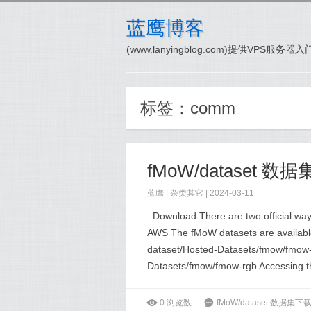
蓝鹰博客
(www.lanyingblog.com)提供VPS服
标签：
comm
fMoW/dataset 数
蓝鹰 |
杂类其它
| 2024-03-11
Download There are two official ways
AWS The fMoW datasets are available 
dataset/Hosted-Datasets/fmow/fmow-f
Datasets/fmow/fmow-rgb Accessing th
ė
0
浏览数
6
fMoW/dataset 数据集下载