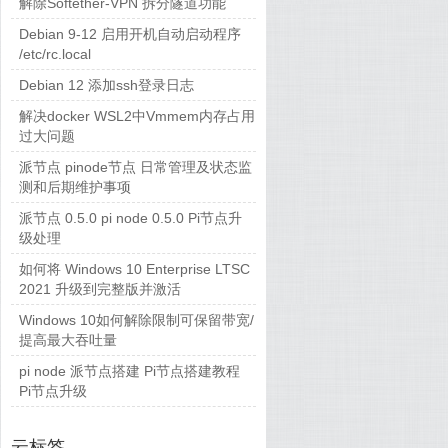
解除Softether-VPN 拆分隧道功能
Debian 9-12 启用开机自动启动程序
/etc/rc.local
Debian 12 添加ssh登录日志
解决docker WSL2中Vmmem内存占用
过大问题
派节点 pinode节点 日常管理及状态监
测和后期维护事项
派节点 0.5.0 pi node 0.5.0 Pi节点升
级处理
如何将 Windows 10 Enterprise LTSC
2021 升级到完整版并激活
yum
Windows 10如何解除限制可保留带宽/
提高最大吞吐量
pi node 派节点搭建 Pi节点搭建教程
Pi节点升级
云标签