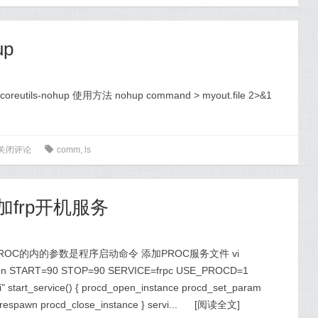
up
coreutils-nohup 使用方法 nohup command > myout.file 2>&1
关闭评论
0
comm
,
ls
添加frp开机服务
序 PROC的内的参数是程序启动命令 添加PROC服务文件 vi
c.common START=90 STOP=90 SERVICE=frpc USE_PROCD=1
ini" start_service() { procd_open_instance procd_set_param
pawn procd_close_instance } servi...
[
阅读全文
]