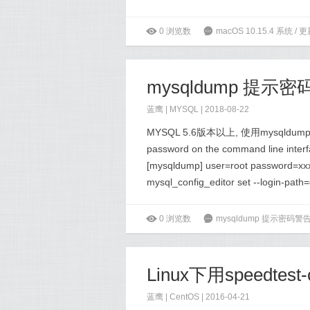
ė
0
浏览数
6
macOS 10.15.4 
mysqldump 提
蓝鹰 |
MYSQL
| 2018-08-22
MYSQL 5.6版本以上, 使用mysqldump
password on the command line int
[mysqldump] user=root passwo
mysql_config_editor set --login-path
ė
0
浏览数
6
mysqldump 提示密码
Linux下用speedtest
蓝鹰 |
CentOS
| 2016-04-21