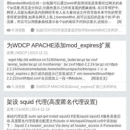
用bandwidthd在任何一台电脑可以通过web界面用浏览器查看经过网关的各
个ip流量,而且是分协议,分颜色显示,已经有直观的图象曲线. 在日常维护中,
网管人员最头痛的是内部网经常有人在大量传送文件而导致本来可怜的带宽
变得更加缓慢.如果在网关上装上bandwidthd ,就可以追踪的是各个的 IP 的
流量，而且可以用图象曲线显示各个ip的相应不同协议显示,还能分...
[
阅
读全文
]
ė
8
浏览数
6
实战CENTOS开源流量监控软件Bandwidthd
已关闭评论
为WDCP APACHE添加mod_expires扩展
蓝鹰 |
WDCP
| 2014-11-21
wget http://dl.wdlinux.cn:5180/lanmp_laster.tar.gz tar zxvf
lanmp_laster.tar.gz cd /root/lanmp/ tar zxvf httpd-2.2.24.tar.gz cd httpd-
2.2.24/modules/metadata /www/wdlinux/apache/bin/apxs -i -c -a
mod_expires.c 执行成功就提示已安装成功了 vim /www/wdlinux/httpd-
2.2.22/conf/httpd.conf 在后面加上一段 <IfModule...
[
阅读全文
]
ė
5
浏览数
6
为WDCP APACHE添加mod_expires扩展
已关闭评论
架设 squid 代理(高度匿名代理设置)
蓝鹰 |
CentOS
| 2014-11-19
基础代理设置 sudo apt-get install squid3 #安装squid squid3 #服务直接启
动 高度匿名代理需要在配置文件(sudo vi /etc/squid3/squid.cof)中添加如
下： Squid 2.x header_access Via deny all header_access X-Forwarded-