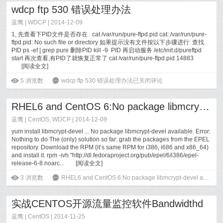
wdcp ftp 530 错误处理办法
蓝鹰 |
WDCP
| 2014-12-09
1, 先查看下PID文件是否存在 cat /var/run/pure-ftpd.pid cat: /var/run/pure-
ftpd.pid: No such file or directory 如果提示没有文件按以下步骤进行: 查找
PID ps -ef | grep pure 删除PID kill -9 PID 再启动服务 /etc/init.d/pureftpd
start 再次查看,有PID了就恢复正常了 cat /var/run/pure-ftpd.pid 14883
[
阅读全文
]
ė
5
浏览数
6
wdcp ftp 530 错误处理办法
已关闭评论
RHEL6 and CentOS 6:No package libmcrypt-devel available.
蓝鹰 |
CentOS
,
WDCP
| 2014-12-09
yum install libmcrypt-devel ... No package libmcrypt-devel available. Error:
Nothing to do The (only) solution so far: grab the packages from the EPEL
repository. Download the RPM (it’s same RPM for i386, i686 and x86_64)
and install it. rpm -ivh "http://dl.fedoraproject.org/pub/epel/6/i386/epel-
release-6-8.noarc...
[
阅读全文
]
ė
3
浏览数
6
RHEL6 and CentOS 6:No package libmcrypt-devel available.
实战CENTOS开源流量监控软件Bandwidthd
蓝鹰 |
CentOS
| 2014-11-25