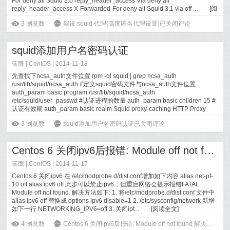
For deny all Squid 3.0 reply_header_access Via deny all
reply_header_access X-Forwarded-For deny all Squid 3.1 via off ...
[
阅
读全文
]
ė
3
浏览数
6
架设 squid 代理(高度匿名代理设置)
已关闭评论
squid添加用户名密码认证
蓝鹰 |
CentOS
| 2014-11-18
先查找下ncsa_auth文件位置 rpm -ql squid | grep ncsa_auth
/usr/lib/squid/ncsa_auth #定义squid密码文件与ncsa_auth文件位置
auth_param basic program /usr/lib/squid/ncsa_auth
/etc/squid/user_passwd #认证进程的数量 auth_param basic children 15 #
认证有效期 auth_param basic realm Squid proxy-caching HTTP Proxy
Server ...
[
阅读全文
]
ė
3
浏览数
6
squid添加用户名密码认证
已关闭评论
Centos 6 关闭ipv6后报错: Module off not found 解决
蓝鹰 |
CentOS
| 2014-11-17
Centos 6 关闭ipv6 在 /etc/modprobe.d/dist.conf增加如下内容 alias net-pf-
10 off alias ipv6 off 此步可以禁止ipv6，但重启网络会提示报错FATAL:
Module off not found. 解决方法如下: 1. 将/etc/modprobe.d/dist.conf 文件中
alias ipv6 off 替换成 options ipv6 disable=1 2. /etc/sysconfig/network 新增
如下一行 NETWORKING_IPV6=off 3. 关闭ipt...
[
阅读全文
]
ė
4
浏览数
6
Centos 6 关闭ipv6后报错: Module off not found 解决
已关闭