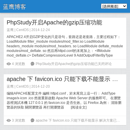
蓝鹰博客
PhpStudy开启Apache的gzip压缩功能
蓝鹰 |
CentOS
| 2014-12-24
APACHE2.4开启GZIP变化的只是语句，套路还是老套路，主要过程如下：
LoadModule filter_module modules/mod_filter.so LoadModule
headers_module modules/mod_headers. so LoadModule deflate_module
modules/mod_deflate. so 然后再httpd.conf的末尾加上： <IfModule
mod_deflate.c> DeflateCompressionLevel 9 AddOutputFilterByType
DEFLATE ...
[
阅读全文
]
ė
4
浏览数
6
PhpStudy开启Apache的gzip压缩功能
已关闭评论
apache 下 favicon.ico 只能下载不能显示 解决方案
蓝鹰 |
CentOS
| 2014-12-20
编辑APACHE配置文件 編輯 httpd.conf，於末尾寫上這一行： AddType
image/x-icon .ico 然後重新啟動 Apache Web Server 的服務即可。 在瀏覽
器裡測試本機 127.0.0.1 的 favicon.ico 是否生效。以 Firefox 為例： 清除瀏
覽器的快取 關閉瀏覽器 再打開瀏覽器
[
阅读全文
]
ė
3
浏览数
6
apache 下 favicon.ico 只能下载不能显示 解决方案
已关闭评论