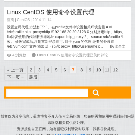
Linux CentOS 使用命令设置代理
蓝鹰 |
CentOS
| 2014-11-14
设置全局代理,方法如下: 1、在profile文件中设置相关环境变量 # vi
/etc/profile http_proxy=http://192.168.20.20:3128 # 分别指定http、https、
ftp协议使用的代理服务器地址 export http_proxy 2、 source /etc/profile 生
效。 修改完成后,注销重新登录即可. 对于 yum 的代理,还要另外设置
/etc/yum.conf 文件,添加以下代码: proxy=http://username:p...
[
阅读全文
]
ė
4
浏览数
6
Linux CentOS 使用命令设置代理
已关闭评论
« 上一页
2
3
4
5
6
7
8
9
10
11
12
下一页 »
最后
ő
博客仅为分享信息，蓝鹰博客不介入任何交易纠纷，您在购买和使用中遇到任何问题
请联络相关提供商处理。
资源搜集自互联网，如有侵犯权利请及时联系，我将尽快处理。