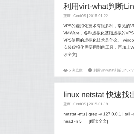
利用virt-what判
蓝鹰 |
CentOS
| 2015-01-22
VPS的虚拟化技术有很多种，常见的VPS
VMWare，各种虚拟化基础虚拟的V
VPS使用的虚拟化技术是什么。 win
安装虚拟化需要用到的工具，再加上Wi
读全文
]
ė
5
浏览数
6
利用virt-what判断Li
linux netstat
蓝鹰 |
CentOS
| 2015-01-19
netstat -ntu | grep -v 127.0.0.1 | tail -n 
head -n 5
[
阅读全文
]