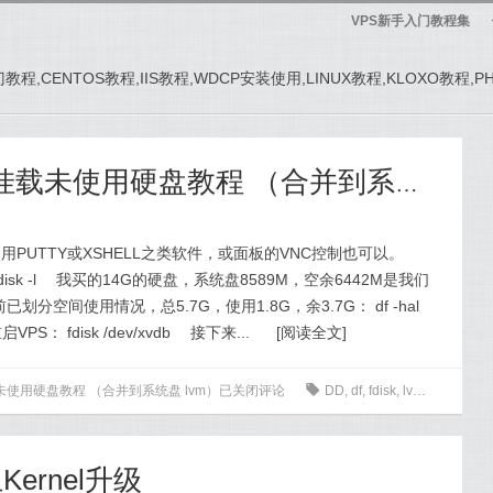
VPS新手入门教程集
务器入门教程,CENTOS教程,IIS教程,WDCP安装使用,LINUX教程,KLOXO教程,
LinuxVPS / CentOS挂载未使用硬盘教程 （合并到系统盘 lvm）
用PUTTY或XSHELL之类软件，或面板的VNC控制也可以。
sk -l 我买的14G的硬盘，系统盘8589M，空余6442M是我们
空间使用情况，总5.7G，使用1.8G，余3.7G： df -hal
 fdisk /dev/xvdb 接下来...
[
阅读全文
]
OS挂载未使用硬盘教程 （合并到系统盘 lvm）
已关闭评论
0
DD
,
df
,
fdisk
,
lvm
,
reboot
,
S
止Kernel升级