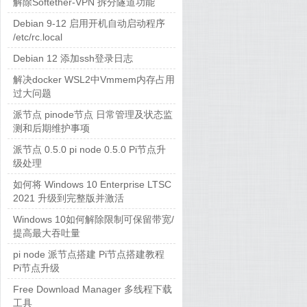
解除Softether-VPN 拆分隧道功能
Debian 9-12 启用开机自动启动程序
/etc/rc.local
Debian 12 添加ssh登录日志
解决docker WSL2中Vmmem内存占用
过大问题
派节点 pinode节点 日常管理及状态监
测和后期维护事项
派节点 0.5.0 pi node 0.5.0 Pi节点升
级处理
如何将 Windows 10 Enterprise LTSC
2021 升级到完整版并激活
Windows 10如何解除限制可保留带宽/
提高最大吞吐量
pi node 派节点搭建 Pi节点搭建教程
Pi节点升级
Free Download Manager 多线程下载
工具