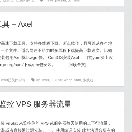
 升级到 2.7
已关闭评论
0
make
,
python
,
tar
,
yum
 – Axel
TTP/FTP高速下载工具。支持多线程下载、断点续传，且可以从多个地
同一个文件。适合网速不给力时多线程下载提高下载速度。比如
用Axel就比wget快。 CentOS安装Axel： 目前yum源上没
rge.org/axel/下载rpm包安装。 ...
[
阅读全文
]
Axel
已关闭评论
0
ap
,
Axel
,
FTP
,
tar
,
wdcp
,
yum
,
多线程
at 监控 VPS 服务器流量
vnStat 来监控你的 VPS 或服务器每天使用的上下行流量，
编译安装或者直接通过源安装。 一、使用编译安装 此方法适合所有的