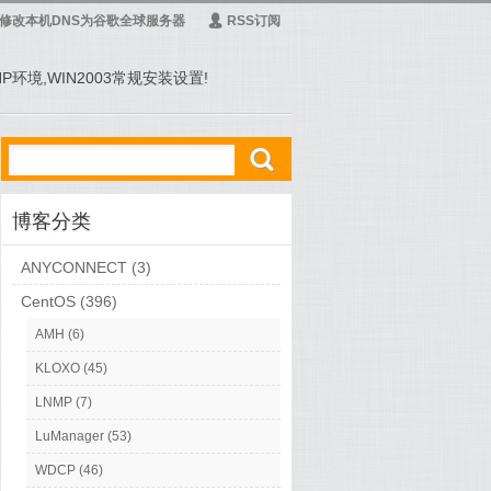
修改本机DNS为谷歌全球服务器
Ą
RSS订阅
PHP环境,WIN2003常规安装设置!
ő
博客分类
ANYCONNECT
(3)
CentOS
(396)
AMH
(6)
KLOXO
(45)
SH
,
vgdisplay
,
VNC
,
分区
LNMP
(7)
LuManager
(53)
WDCP
(46)