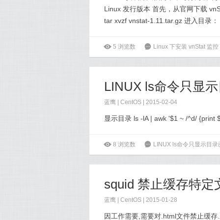
Linux 发行版本 首先，从官网下载 vnStat ： w
tar xvzf vnstat-1.11.tar.gz 进入目录： 
ė
5
浏览数
6
Linux 下安装 vnStat 
LINUX ls命令只显
蓝鹰 |
CentOS
| 2015-02-04
显示目录 ls -lA | awk '$1 ~ /^d/ {print 
ė
8
浏览数
6
LINUX ls命令只显示目录
squid 禁止缓存特
蓝鹰 |
CentOS
| 2015-01-28
因工作需要,需要对.html文件禁止缓存.对squid