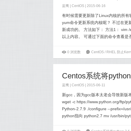
蓝鹰 |
CentOS
| 2015-06-16
有时候需要更新除了Linux内核的所有软件包
yum命令更新系统内核呢？ 不过在
新成功的。 方法如下： 方法1： vim /etc/
以上内容。 可通过下面的命令查看是否生效： y
ė
0
浏览数
6
CentOS / RHEL 防止Ke
Centos系统将python
蓝鹰 |
CentOS
| 2015-06-11
新gcc，因为gcc版本太老会导致新版本pyth
wget -c https://www.python.org/ftp/py
Python-2.7.9 ./configure --prefi
python指向 python2.7 mv /usr/bin/pyt