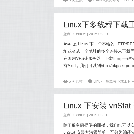
ė
0
浏览数
6
Centos系统将python 2.6
Linux下多线程下载工具
蓝鹰 |
CentOS
| 2015-03-19
Axel 是 Linux 下一个不错的H
址或者从一个地址的多个连接来下载
在国内VPS或服务器上下载lnmp一键安装包
有Axel，我们可以到http://pkgs.repofo
ė
5
浏览数
6
Linux下多线程下载工具 – 
Linux 下安装 vnSt
蓝鹰 |
CentOS
| 2015-03-11
除了服务商提供的面板，我们也可以安装 
vnStat 安装方法很简单，可分为