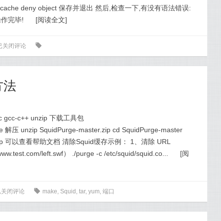
.htm$ no_cache deny object 保存并退出 然后,检查一下,有没有语法错误:
re 操作完毕!
[
阅读全文
]
已关闭评论
0
方法
 gcc-c++ unzip 下载工具包
ge 解压 unzip SquidPurge-master.zip cd SquidPurge-master
-help 可以查看帮助文档 清除Squid缓存示例： 1、清除 URL
t.com/left.swf） ./purge -c /etc/squid/squid.co...
[
阅
已关闭评论
0
make
,
Squid
,
tar
,
yum
,
端口