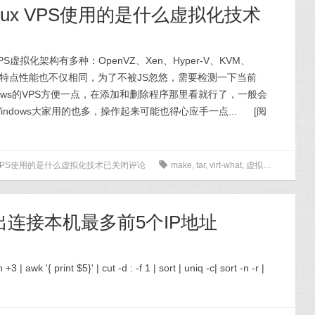
断Linux VPS使用的是什么虚拟化技术
虚拟化架构有多种：OpenVZ、Xen、Hyper-V、KVM、
PS特点性能也不仅相同，为了不被JS忽悠，需要检测一下当前
dows的VPS方便一点，在添加和删除程序那里看就行了，一般会
ndows大家用的也多，操作起来可能也得心应手一点...
[
阅
nux VPS使用的是什么虚拟化技术
已关闭评论
0
make
,
tar
,
virt-what
,
虚拟化
 快速找出连接本机最多前5个IP地址
+3 | awk '{ print $5}' | cut -d : -f 1 | sort | uniq -c| sort -n -r |