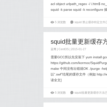
acl object urlpath_regex -i \
squid -k parse squid -k reconfigu
ė
5
浏览数
6
squid 禁止缓存特定文件
squid批量更新缓存
蓝鹰 |
CentOS
| 2015-01-27
需要GCC所以先安装下 yum install gcc
https://github.com/kormoc/SquidPur
make 中间没有出错就OK ./purge 
以“.swf”结尾的缓存文件（例如 http://www.tes
读全文
]
ė
5
浏览数
6
squid批量更新缓存方法