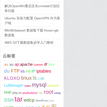
解决OpenWrt重启丢失crontab计划任
务问题
Ubuntu 安装与配置 OpenVPN 作为客
户端
fMoW/dataset 数据集下载 fmow-rgb
数据集
AWS S3下载数据集必学入门教程
云标签
ap
apache
df
comm
DNS
301
302
du
FTP
iptables
IP
init
IIS
ls
linux
KLOXO
LUM
mysql
LuManager
network
make
root
PHP
php.ini
rar
phpMyAdmin
setup
tar
SSH
wdcp
WordPress
xen
安
yum