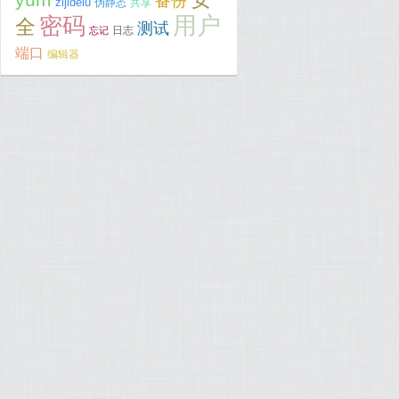
备份
zijidelu
伪静态
共享
用户
密码
全
测试
日志
忘记
端口
编辑器