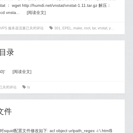
get http://humdi.net/vnstat/vnstat-1.11.tar.gz 解压：
cd vnsta...
[
阅读全文
]
监控 VPS 服务器流量
已关闭评论
0
301
,
EPEL
,
make
,
root
,
tar
,
vnstat
,
yum
,
流量
示目录
$0}'
[
阅读全文
]
已关闭评论
0
ls
定文件
配置文件修改如下: acl object urlpath_regex -i \.html$