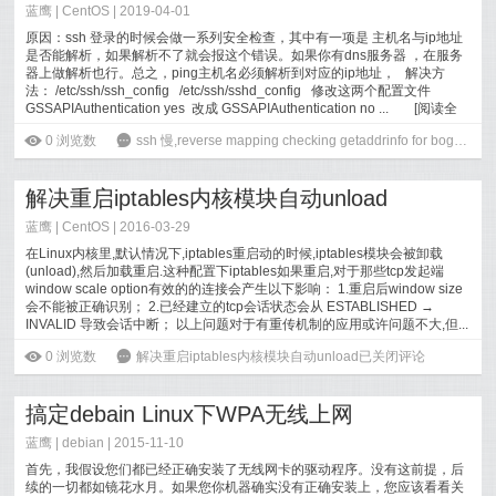
蓝鹰 |
CentOS
| 2019-04-01
原因：ssh 登录的时候会做一系列安全检查，其中有一项是 主机名与ip地址
是否能解析，如果解析不了就会报这个错误。如果你有dns服务器 ，在服务
器上做解析也行。总之，ping主机名必须解析到对应的ip地址， 解决方
法： /etc/ssh/ssh_config /etc/ssh/sshd_config 修改这两个配置文件
GSSAPIAuthentication yes 改成 GSSAPIAuthentication no ...
[
阅读全
文
]
ė
0
浏览数
6
ssh 慢,reverse mapping checking getaddrinfo for bogon failed – POSSIBLE BREAK-IN ATTEMPT! 错误
解决重启iptables内核模块自动unload
蓝鹰 |
CentOS
| 2016-03-29
在Linux内核里,默认情况下,iptables重启动的时候,iptables模块会被卸载
(unload),然后加载重启.这种配置下iptables如果重启,对于那些tcp发起端
window scale option有效的的连接会产生以下影响： 1.重启后window size
会不能被正确识别； 2.已经建立的tcp会话状态会从 ESTABLISHED →
INVALID 导致会话中断； 以上问题对于有重传机制的应用或许问题不大,但...
[
阅读全文
]
ė
0
浏览数
6
解决重启iptables内核模块自动unload
已关闭评论
搞定debain Linux下WPA无线上网
蓝鹰 |
debian
| 2015-11-10
首先，我假设您们都已经正确安装了无线网卡的驱动程序。没有这前提，后
续的一切都如镜花水月。如果您你机器确实没有正确安装上，您应该看看关