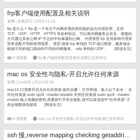
frp客户端使用配置及相关说明
蓝鹰 |
杂类其它
| 2020-11-13
frp 是什么？ frp 是一个专注于内网穿透的高性能的反向代理应用，支持
TCP、UDP、HTTP、HTTPS 等多种协议。可以将内网服务以安全、便捷的
方式通过具有公网 IP 节点的中转暴露到公网。 代理类型 frp 支持多种代理类
型来适配不同的使用场景。 类型 描述 tcp 单纯的 TCP 端口映射，服务端会
根据不同的端口路由到不同的内网服务。 udp 单纯的 UDP ...
[
阅读全文
]
ė
0
浏览数
6
frp客户端使用配置及相关说明
已关闭评论
mac os 安全性与隐私-开启允许任何来源
蓝鹰 |
CentOS
| 2019-05-30
mac10.12需要开启允许任何来源 操作步骤： 打开终端，输入以下命令： 允
许任何来源 sudo spctl --master-disable 关闭任何来源 sudo spctl --master-
enable 输入电脑的密码,再重新打开安全隐私 就可以发现选中“任何来源” 不
然会报数据包损坏
[
阅读全文
]
ė
0
浏览数
6
mac os 安全性与隐私-开启允许任何来源
已关闭评论
ssh 慢,reverse mapping checking getaddrinfo for bogon failed – POSSIBLE BREAK-IN ATTEMPT! 错误