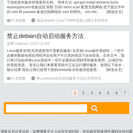
于您的发布版本的维基和文档。 简单方法: apt-get install wireless-tools
wpasupplicant 收集信息 获取 SSID iwlist scan 配置无线网络 把下面文件中
的 ssid 和 passwd 换成无线网络的 ssid 和密码。 vim /etc...
[
阅读全文
]
ė
0
浏览数
6
搞定debain Linux下WPA无线上网
已关闭评论
禁止debian自动启动服务方法
蓝鹰 |
debian
| 2015-11-09
Linux服务管理(关闭或禁用不需要的服务) 在安装Linux操作系统时，一些不
必要的数据包和应用程序会在用户不注意的情况下自动安装。在本文中，我
们将讨论如何将Linux系统中一些不必要的应用程序和服务禁用，以保护你
的系统资源。 首先让我们来看看系统中正在运行哪些服务。使用以下命令：
输出结果 现在让我们使用下面的netstat命令快速浏览接受...
[
阅读全文
]
ė
0
浏览数
6
禁止debian自动启动服务方法
已关闭评论
1
2
3
4
5
6
7
ő
博客仅为分享信息，蓝鹰博客不介入任何交易纠纷，您在购买和使用中遇到任何问题