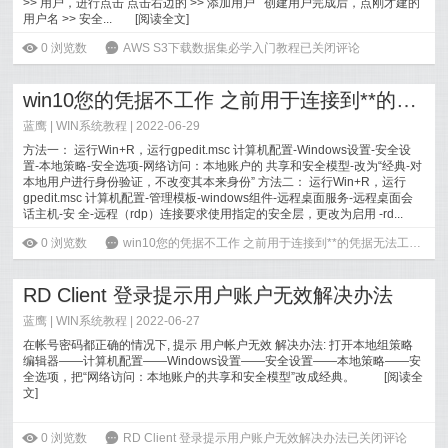
>> 用户，进行点击 点击右边的 >> 添加用户 创建用户完成后，点刚才建的
用户名 >> 安全...
[
阅读全文
]
ė
0
浏览数
6
AWS S3下载数据集必学入门教程
已关闭评论
win10您的凭据不工作 之前用于连接到**的凭据无法工作解决办法
蓝鹰 |
WIN系统教程
| 2022-06-29
方法一： 运行Win+R，运行gpedit.msc 计算机配置-Windows设置-安全设
置-本地策略-安全选项-网络访问：本地账户的 共享和安全模型-改为“经典-对
本地用户进行身份验证，不改变其本来身份” 方法二： 运行Win+R，运行
gpedit.msc 计算机配置-管理模板-windows组件-远程桌面服务-远程桌面会
话主机-安 全-远程（rdp）连接要求使用指定的安全层，更改为启用 -rd...
[
阅读全文
]
ė
0
浏览数
6
win10您的凭据不工作 之前用于连接到**的凭据无法工作解决办法
RD Client 登录提示用户账户无效解决办法
蓝鹰 |
WIN系统教程
| 2022-06-27
在帐号密码都正确的情况下, 提示 用户帐户无效 解决办法: 打开本地组策略
编辑器——计算机配置——Windows设置——安全设置——本地策略——安
全选项，把“网络访问：本地账户的共享和安全模型”改成经典。
[
阅读全
文
]
ė
0
浏览数
6
RD Client 登录提示用户账户无效解决办法
已关闭评论