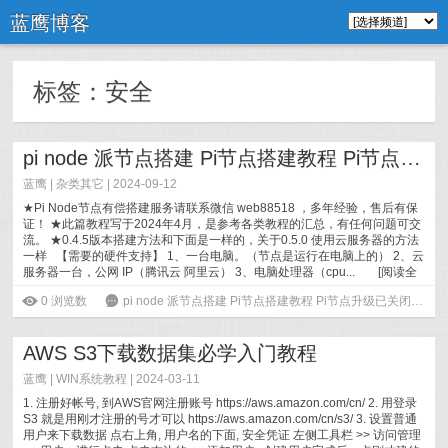
蓝鹰博客
标签：
安全
pi node 派节点搭建 Pi节点搭建教程 Pi节点升级
蓝鹰 |
杂类其它
| 2024-09-12
★Pi Node节点有偿搭建服务请联系微信 web88518 ，多年经验，售后有保
证！ ★此篇教程写于2024年4月，是参考各类教程的汇总，有任何问题可交
流。 ★0.4.5版本搭建方法和下面是一样的，关于0.5.0 使用云服务器的方法
一样 【需要的硬件支持】 1、一台电脑。（节点是运行在电脑上的） 2、云
服务器一台，公网 IP（腾讯云 阿里云） 3、电脑处理器（cpu...
[
阅读全
文
]
ė
0
浏览数
6
pi node 派节点搭建 Pi节点搭建教程 Pi节点升级
已关闭评论
AWS S3下载数据集必学入门教程
蓝鹰 |
WIN系统教程
| 2024-03-11
1. 注册好帐号, 到AWS官网注册账号 https://aws.amazon.com/cn/ 2. 用登录
S3 就是用刚才注册的号才可以 https://aws.amazon.com/cn/s3/ 3. 设置普通
用户来下载数据 点右上角, 用户名的下面, 安全凭证 左侧工具栏 >> 访问管理