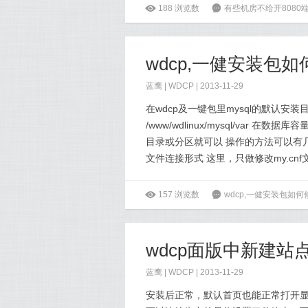
ė
188
浏览数
6
有些机房不给开8080
wdcp,一健安装包如
蓝鹰 |
WDCP
| 2013-11-29
在wdcp及一键包里mysql的默认安装目录是
/www/wdlinux/mysql/va
目录或分区就可以 操作的方法可以有几个 1 修
文件连接形式 这里，只做修改my.cnf
ė
157
浏览数
6
wdcp,一健安装包如何
wdcp面版中新建站
蓝鹰 |
WDCP
| 2013-11-29
安装后正常，默认首页也能正常打开显示