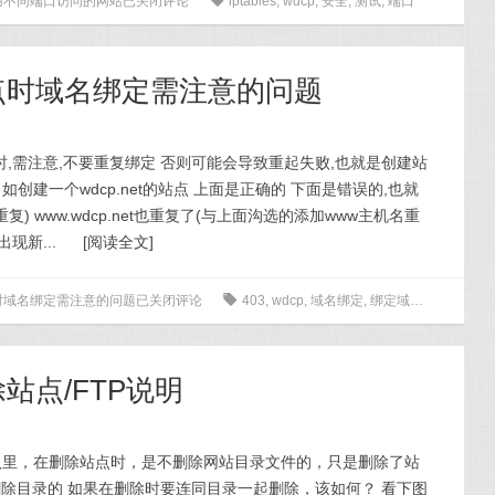
建用不同端口访问的网站
已关闭评论
0
iptables
,
wdcp
,
安全
,
测试
,
端口
站点时域名绑定需注意的问题
时,需注意,不要重复绑定 否则可能会导致重起失败,也就是创建站
 如创建一个wdcp.net的站点 上面是正确的 下面是错误的,也就
里重复) www.wdcp.net也重复了(与上面沟选的添加www主机名重
出现新...
[
阅读全文
]
点时域名绑定需注意的问题
已关闭评论
0
403
,
wdcp
,
域名绑定
,
绑定域名
站点/FTP说明
认里，在删除站点时，是不删除网站目录文件的，只是删除了站
删除目录的 如果在删除时要连同目录一起删除，该如何？ 看下图