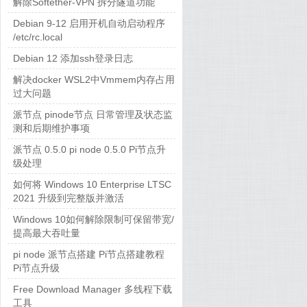
解除Softether-VPN 拆分隧道功能
Debian 9-12 启用开机自动启动程序
/etc/rc.local
Debian 12 添加ssh登录日志
解决docker WSL2中Vmmem内存占用
过大问题
派节点 pinode节点 日常管理及状态监
测和后期维护事项
派节点 0.5.0 pi node 0.5.0 Pi节点升
级处理
如何将 Windows 10 Enterprise LTSC
2021 升级到完整版并激活
Windows 10如何解除限制可保留带宽/
提高最大吞吐量
pi node 派节点搭建 Pi节点搭建教程
Pi节点升级
Free Download Manager 多线程下载
工具