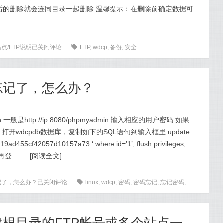
后的删除就会连同目录一起删除 温馨提示：在删除前确定数据可
点/FTP说明
已关闭评论
0
FTP
,
wdcp
,
备份
,
安全
忘记了，怎么办？
一般是http://ip:8080/phpmyadmin 输入相应的用户密码 如果
 打开wdcpdb数据库，复制如下的SQL语句到输入框里 update
d455cf42057d10157a73 ‘ where id=’1’; flush privileges;
登...
[
阅读全文
]
记了，怎么办？
已关闭评论
0
linux
,
wdcp
,
密码
,
密码忘记
,
忘记密码
,
用户