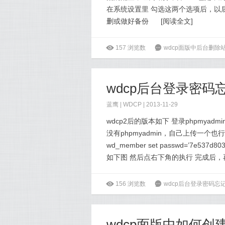
在系统设置里 勾选这两个选项后，以
删或做好备份
[
阅读全文
]
ė
157
浏览数
6
wdcp面版中后台删除站
wdcp后台登录密码
蓝鹰 |
WDCP
| 2013-11-29
wdcp2后的版本如下 登录phpmyadmin 
没有phpmyadmin，自己上传一个也行
wd_member set passwd=’7e537d80319a
如下图 然后点右下角的执行 完成后，再
ė
156
浏览数
6
wdcp后台登录密码忘