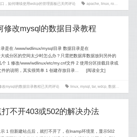
端口，如何继续使用wdcp的管理面板
已关闭评论
0
apache
,
linux
,
root
,
tar
,
wdcp
何修改mysql的数据目录教程
在 /www/wdlinux/mysql目录 数据目录是在
r 在数据库容量大或分区的空间太少时怎么办？只需把数据库数据放到另外的
改/www/wdlinux/etc/my.cnf文件 2 使用分区挂载目录或
文件的说明，其实很简单 1 创建存放目录...
[
阅读全文
]
修改mysql的数据目录教程
已关闭评论
0
linux
,
mysql
,
tar
,
wdcp
,
数据库目录
点打不开403或502的解决办法
 1 但新建站点后，就打不开了，在lnamp环境里，显示502