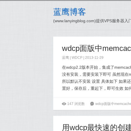
蓝鹰博客
(www.lanyingblog.com)提供VPS服
wdcp面版中memc
蓝鹰 |
WDCP
| 2013-11-29
在wdcp2.2版本开始，集成了mem
没有安装，需要安装下即可 虽然现在m
所以默认不安装 设置 具体如下 如果还
置好，保存后，重起下，即可生效 如何确定
ė
147
浏览数
6
wdcp面版中memcac
用wdcp最快速的创