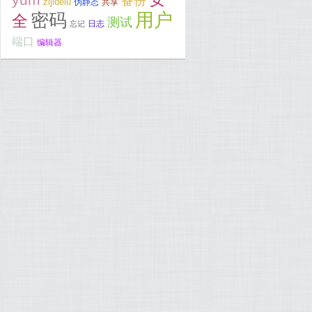
备份
zijidelu
伪静态
共享
用户
密码
全
测试
日志
忘记
端口
编辑器