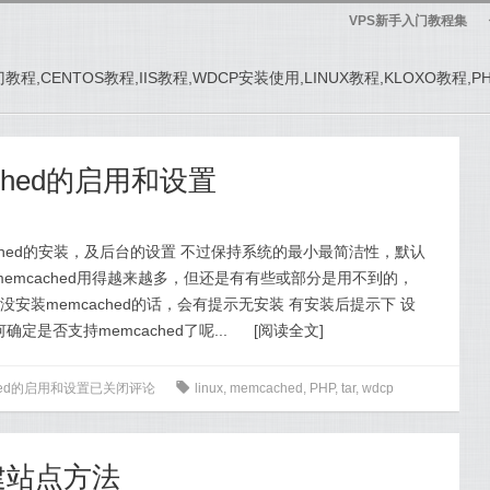
VPS新手入门教程集
务器入门教程,CENTOS教程,IIS教程,WDCP安装使用,LINUX教程,KLOXO教程,
ached的启用和设置
cached的安装，及后台的设置 不过保持系统的最小最简洁性，默认
emcached用得越来越多，但还是有有些或部分是用不到的，
没安装memcached的话，会有提示无安装 有安装后提示下 设
是否支持memcached了呢...
[
阅读全文
]
hed的启用和设置
已关闭评论
0
linux
,
memcached
,
PHP
,
tar
,
wdcp
建站点方法