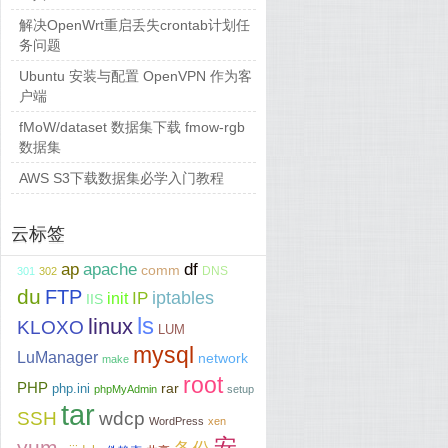
解决OpenWrt重启丢失crontab计划任
务问题
Ubuntu 安装与配置 OpenVPN 作为客
户端
fMoW/dataset 数据集下载 fmow-rgb
数据集
AWS S3下载数据集必学入门教程
云标签
ap
apache
df
comm
DNS
301
302
du
FTP
iptables
IP
init
IIS
ls
linux
KLOXO
LUM
mysql
LuManager
network
make
root
PHP
php.ini
rar
phpMyAdmin
setup
tar
SSH
wdcp
WordPress
xen
安
yum