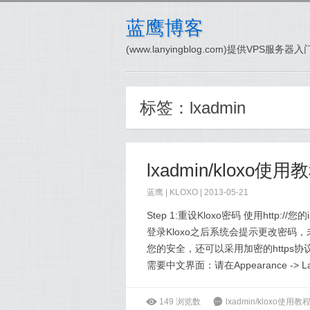
蓝鹰博客
(www.lanyingblog.com)提供VPS服
标签：
lxadmin
lxadmin/kloxo使用
蓝鹰 |
KLOXO
| 2013-05-21
Step 1:重设Kloxo密码 使用http:/
登录Kloxo之后系统会提示更改密码
您的安全，还可以采用加密的https协议来访
需要中文界面：请在Appearance -> La
ė
149
浏览数
6
lxadmin/kloxo使用教