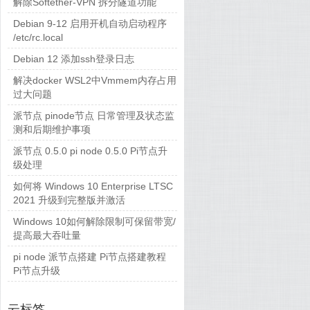
解除Softether-VPN 拆分隧道功能
Debian 9-12 启用开机自动启动程序
/etc/rc.local
Debian 12 添加ssh登录日志
解决docker WSL2中Vmmem内存占用
过大问题
派节点 pinode节点 日常管理及状态监
测和后期维护事项
派节点 0.5.0 pi node 0.5.0 Pi节点升
级处理
如何将 Windows 10 Enterprise LTSC
2021 升级到完整版并激活
Windows 10如何解除限制可保留带宽/
提高最大吞吐量
pi node 派节点搭建 Pi节点搭建教程
Pi节点升级
云标签