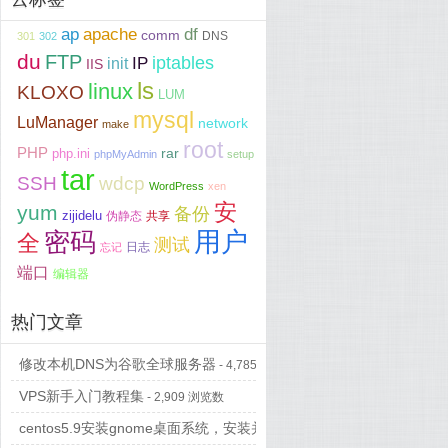
ap
apache
df
comm
DNS
301
302
du
FTP
iptables
IP
init
IIS
ls
linux
KLOXO
LUM
mysql
LuManager
network
make
root
PHP
php.ini
rar
phpMyAdmin
setup
tar
SSH
wdcp
WordPress
xen
安
yum
备份
zijidelu
伪静态
共享
用户
密码
全
测试
日志
忘记
端口
编辑器
热门文章
修改本机DNS为谷歌全球服务器
- 4,785 浏览数
VPS新手入门教程集
- 2,909 浏览数
centos5.9安装gnome桌面系统，安装并配置vncserver...
- 697 浏览数