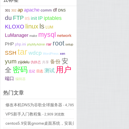
ap
apache
df
comm
DNS
301
302
du
FTP
iptables
IP
init
IIS
ls
linux
KLOXO
LUM
mysql
LuManager
network
make
root
PHP
php.ini
rar
phpMyAdmin
setup
tar
SSH
wdcp
WordPress
xen
安
yum
备份
zijidelu
伪静态
共享
用户
密码
全
测试
日志
忘记
端口
编辑器
热门文章
修改本机DNS为谷歌全球服务器
- 4,785 浏览数
VPS新手入门教程集
- 2,909 浏览数
centos5.9安装gnome桌面系统，安装并配置vncserver...
- 697 浏览数