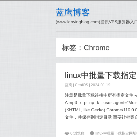
蓝鹰博客
(www.lanyingblog.com)提供VPS服
标签：
Chrome
linux中批量下载
蓝鹰 |
CentOS
| 2024-01-19
注意是批量下载连接中所有指定文件 -A 后面是指
A mp3 -r -p -np -k --user-agent="Mo
(KHTML, like Gecko) Chrome/110.0.
文件，并保存到指定目录 而要让档案自
ė
0
浏览数
6
linux中批量下载指定网