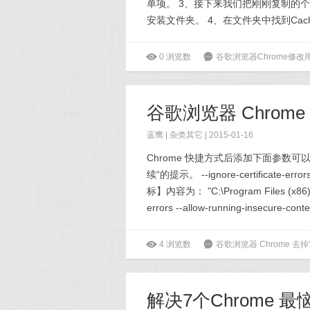
单项。 3、接下来我们把刚刚复制的个
安装文件夹。 4、在文件夹中找到Cac
ė
0
浏览数
6
谷歌浏览器Chrome修
蓝鹰 |
杂类其它
| 2015-01-16
Chrome 快捷方式后添加下面参数可
续“的提示。 --ignore-certificate-er
标】内容为： "C:\Program Files (x86)\Goo
errors --allow-running-insecure-con
ė
4
浏览数
6
谷歌浏览器 Chrome 
解决7个Chrome 