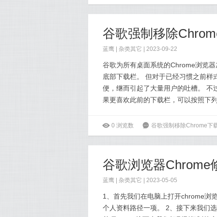
谷歌强制移除Chro
蓝鹰 |
杂类其它
| 2023-09-22
谷歌为所有桌面系统的Chrome浏览
底部下载栏。 但对于已经习惯之前样式
便，继而引起了大量用户的吐槽。 不
果更喜欢此前的下载栏，可以按照下列步
ė
0
浏览数
6
谷歌强制移除Chrome
蓝鹰 |
杂类其它
| 2023-05-05
1、首先我们在电脑上打开chrome浏览器
个人资料路径一项。 2、接下来我们