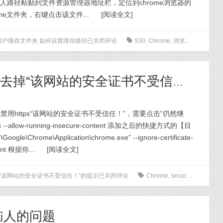
人路径粘贴到文件资源管理器地址栏，定位到chrome浏览器的
he文件夹，右键点击该文件...
[
阅读全文
]
改用户缓存文件夹 如何设置缓存路径
已关闭评论
0
530
,
Chrome
,
浏览器
谷歌浏览器 Chrome 去掉“该网站的安全证书不受信任！”的提示
以禁用https“该网站的安全证书不受信任！”，需要点击”仍然继
rors --allow-running-insecure-content 添加之后的快捷方式的【目
gle\Chrome\Application\chrome.exe" --ignore-certificate-
tent 根据你...
[
阅读全文
]
去掉“该网站的安全证书不受信任！”的提示
已关闭评论
0
Chrome
,
secure
,
安全
最恼人的问题