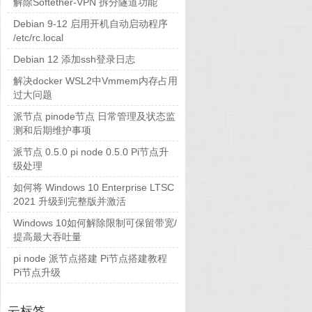
解除Softether-VPN 拆分隧道功能
Debian 9-12 启用开机自动启动程序
/etc/rc.local
Debian 12 添加ssh登录日志
解决docker WSL2中Vmmem内存占用
过大问题
派节点 pinode节点 日常管理及状态监
测和后期维护事项
派节点 0.5.0 pi node 0.5.0 Pi节点升
级处理
如何将 Windows 10 Enterprise LTSC
2021 升级到完整版并激活
Windows 10如何解除限制可保留带宽/
提高最大吞吐量
pi node 派节点搭建 Pi节点搭建教程
Pi节点升级
云标签