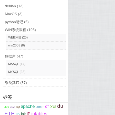
debian
(13)
MacOS
(3)
python笔记
(6)
WIN系统教程
(105)
WEB环境
(25)
win2008
(8)
数据库
(47)
MSSQL
(14)
MYSQL
(33)
杂类其它
(37)
标签
du
apache
df
ap
comm
DNS
301
302
FTP
iptables
init
IP
IIS