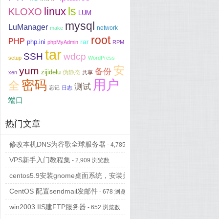
ls
linux
KLOXO
LUM
mysql
LuManager
network
make
root
PHP
php.ini
rar
phpMyAdmin
RPM
tar
SSH
wdcp
setup
WordPress
安
yum
备份
zijidelu
伪静态
xen
共享
用户
密码
全
测试
忘记
日志
端口
热门文章
修改本机DNS为谷歌全球服务器
- 4,785 浏览数
VPS新手入门教程集
- 2,909 浏览数
centos5.9安装gnome桌面系统，安装并配置vncserver远程登录 亲测
CentOS 配置sendmail发邮件
- 678 浏览数
win2003 IIS建FTP服务器
- 652 浏览数