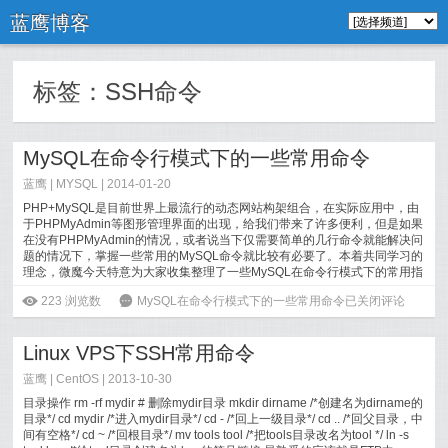
蓝鹰博客
标签：
SSH命令
MySQL在命令行模式下的一些常用命令
蓝鹰 |
MYSQL
| 2014-01-20
PHP+MySQL是目前世界上最流行的动态网站构架组合，在实际应用中，由
于PHPMyAdmin等图形管理界面的出现，给我们带来了许多便利，但是如果
在没有PHPMyAdmin的情况，或者说当下仅需要简单的几行命令就能解决问
题的情况下，掌握一些常用的MySQL命令就比较有必要了。本着共同学习的
理念，微魔今天特意为大家收集整理了一些MySQL在命令行模式下的常用指
令，旨...
[
阅读全文
]
ė
223
浏览数
6
MySQL在命令行模式下的一些常用命令
已关闭评论
Linux VPS下SSH常用命令
蓝鹰 |
CentOS
| 2013-10-30
目录操作 rm -rf mydir # 删除mydir目录 mkdir dirname /*创建名为dirname的
目录*/ cd mydir /*进入mydir目录*/ cd - /*回上一级目录*/ cd .. /*回父目录，中
间有空格*/ cd ~ /*回根目录*/ mv tools tool /*把tools目录改名为tool */ ln -s